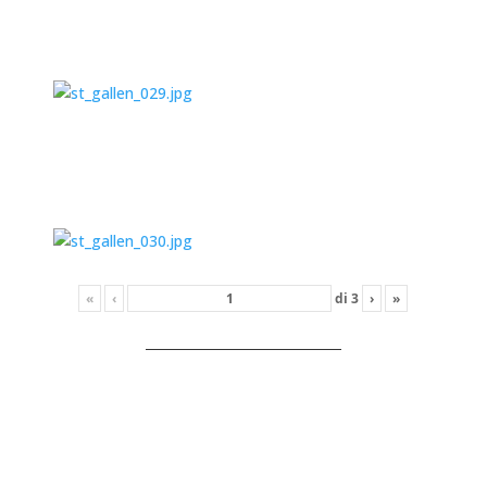
«
‹
di
3
›
»