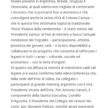
friulani presenti in Argentina, Brasile, Uruguay e
Venezuela, ai quali aderiscono migliaia di conterranei.
L’incontro che si protrarrà fino a domenica e che
coinvolgerà anche la vicina città di Colonia Caroya –
che in questa fine settimana ospita la tradizionale
‘festa’ friulana della vendemmia – è stato voluto dal
Presidente Santuz ‘al fine di mettere a fuoco l’attuale
condizione dei Fogolârs – partecipazione, attività,
presenza dei giovani, sedi – e la loro disponibilità a
collaborare in un progetto che consenta di rafforzare i
legami in tutti i campi – culturale, sociale ed
economico – con la terra d’origine’.
Di quanto sia diffusa la volontà di mantenere saldi tali
legami si è avuta conferma nella videoconferenza che,
dalla sede dell’Ente di Udine, ha collegato i
partecipanti al grande meeting argentino con il Vice
Presidente Vicario dell’Ente, Pier Antonio Varutti, il
componente della Giunta Esecutiva, Lionello
D’Agostini, il Presidente del Collegio dei revisori dei
conti, avv. Giovanni Pelizzo, nonché alcuni esponenti