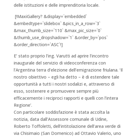
delle istituzioni e delle imprenditoria locale.
[!MaxiGallery? &display=`embedded`
&embedtype=`slidebox` &pics_in_a_row=`3`
&max_thumb_size=`110` &max_pic_size=`0`
&thumb_use_dropshadow=`1` &order_by=`pos`
&order_direction=`ASC`!]
E’ stato proprio l’ing. Varutti ad aprire l’incontro
inaugurale del servizio di videoconferenza con
l’Argentina terra d’elezione dell’emigrazione friulana. ‘Il
nostro obiettivo – egli ha detto – è di estendere tale
opportunità a tutti i nostri sodalizi e, attraverso di
esso, sostenere e promuovere sempre più
efficacemente i reciproci rapporti e quelli con l’intera
Regione’.
Con particolare soddisfazione è stata accolta la
notizia, data dall’Assessore comunale di Udine,
Roberto Toffoletti, dell’intitolazione dell’area verde di
via Chisimaio (San Domenico) ad Ottavio Valerio, uno